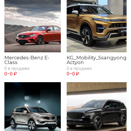
Mercedes-Benz E-
KG_Mobility_Ssangyong
Class
Actyon
0 в продаже
0 в продаже
0–0 ₽
0–0 ₽