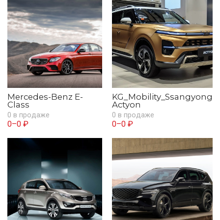
Mercedes-Benz E-
KG_Mobility_Ssangyong
Class
Actyon
0 в продаже
0 в продаже
0–0 ₽
0–0 ₽