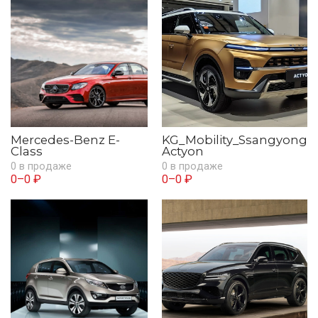
Mercedes-Benz E-
KG_Mobility_Ssangyong
Class
Actyon
0 в продаже
0 в продаже
0–0 ₽
0–0 ₽