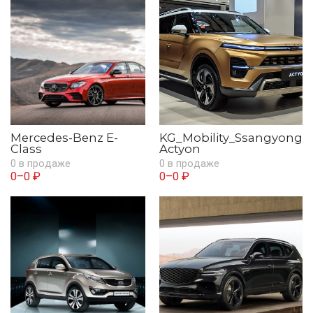
Mercedes-Benz E-
KG_Mobility_Ssangyong
Class
Actyon
0 в продаже
0 в продаже
0–0 ₽
0–0 ₽