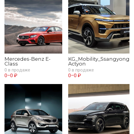
Mercedes-Benz E-
KG_Mobility_Ssangyong
Class
Actyon
0 в продаже
0 в продаже
0–0 ₽
0–0 ₽