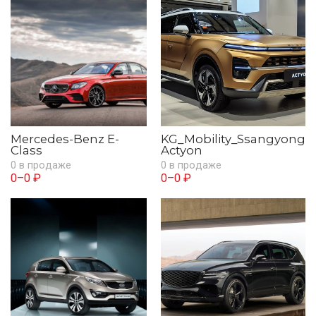
Mercedes-Benz E-
KG_Mobility_Ssangyong
Class
Actyon
0 в продаже
0 в продаже
0–0 ₽
0–0 ₽