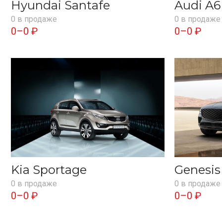
Hyundai Santafe
Audi A6
0 в продаже
0 в продаже
0–0 ₽
0–0 ₽
Kia Sportage
Genesi
0 в продаже
0 в продаже
0–0 ₽
0–0 ₽