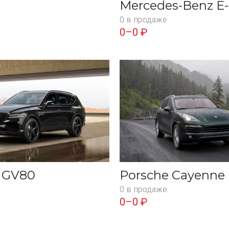
Mercedes-Benz E-
0 в продаже
0–0 ₽
s GV80
Porsche Cayenne
0 в продаже
0–0 ₽