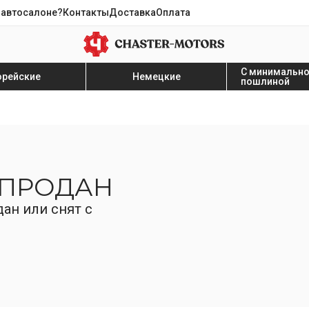
 автосалоне?
Контакты
Доставка
Оплата
С минимальн
орейские
Немецкие
пошлиной
 ПРОДАН
ан или снят с