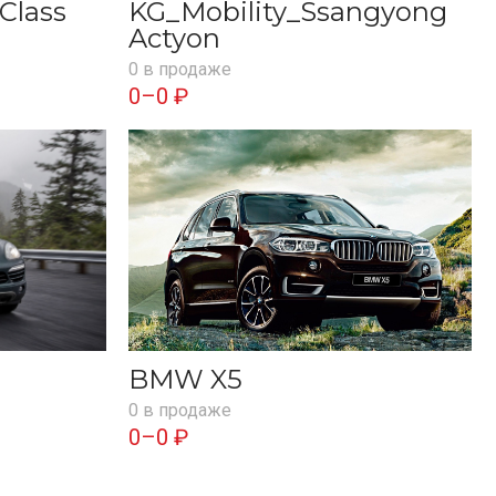
Class
KG_Mobility_Ssangyong
Actyon
0 в продаже
0–0 ₽
BMW X5
0 в продаже
0–0 ₽