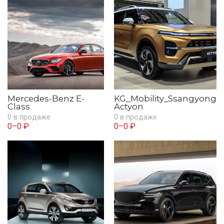
Mercedes-Benz E-
KG_Mobility_Ssangyong
Class
Actyon
0 в продаже
0 в продаже
0–0 ₽
0–0 ₽