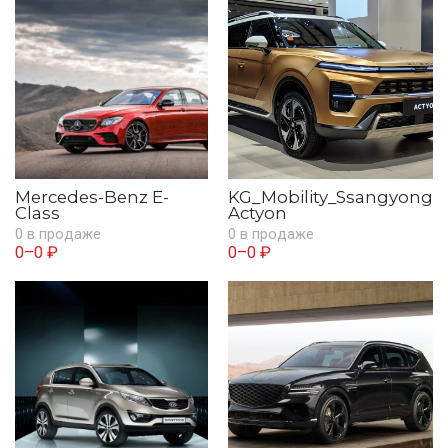
Mercedes-Benz E-
KG_Mobility_Ssangyong
Class
Actyon
0 в продаже
0 в продаже
0–0 ₽
0–0 ₽