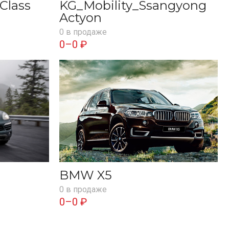
Class
KG_Mobility_Ssangyong
Actyon
0 в продаже
0–0 ₽
BMW X5
0 в продаже
0–0 ₽