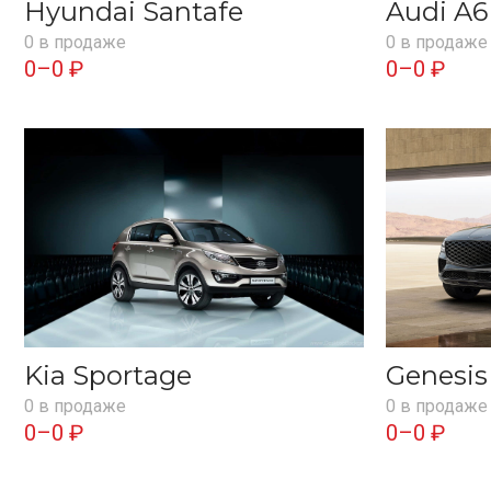
Hyundai Santafe
Audi A6
0 в продаже
0 в продаже
0–0 ₽
0–0 ₽
Kia Sportage
Genesi
0 в продаже
0 в продаже
0–0 ₽
0–0 ₽