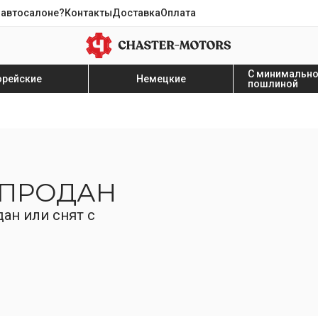
 автосалоне?
Контакты
Доставка
Оплата
С минимальн
орейские
Немецкие
пошлиной
 ПРОДАН
ан или снят с