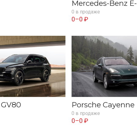
Mercedes-Benz E-
0 в продаже
0–0 ₽
s GV80
Porsche Cayenne
0 в продаже
0–0 ₽