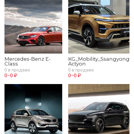
Mercedes-Benz E-
KG_Mobility_Ssangyong
Class
Actyon
0 в продаже
0 в продаже
0–0 ₽
0–0 ₽