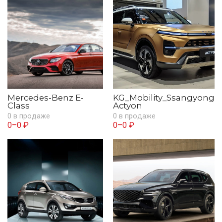
Mercedes-Benz E-
KG_Mobility_Ssangyong
Class
Actyon
0 в продаже
0 в продаже
0–0 ₽
0–0 ₽