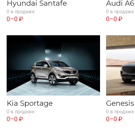
Hyundai Santafe
Audi A6
0 в продаже
0 в продаже
0–0 ₽
0–0 ₽
Kia Sportage
Genesi
0 в продаже
0 в продаже
0–0 ₽
0–0 ₽