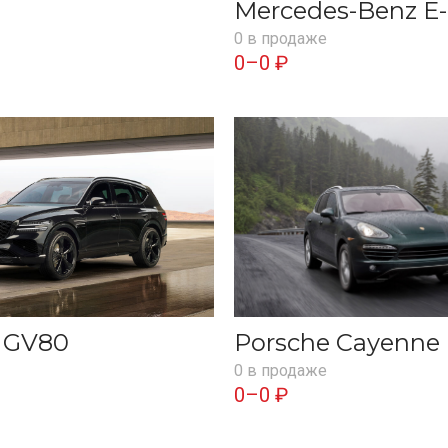
Mercedes-Benz E-
0 в продаже
0–0 ₽
s GV80
Porsche Cayenne
0 в продаже
0–0 ₽