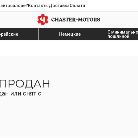
 автосалоне?
Контакты
Доставка
Оплата
С минимальн
орейские
Немецкие
пошлиной
 ПРОДАН
ан или снят с