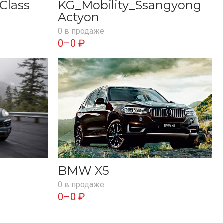
Class
KG_Mobility_Ssangyong
Actyon
0 в продаже
0–0 ₽
BMW X5
0 в продаже
0–0 ₽