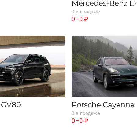
Mercedes-Benz E-
0 в продаже
0–0 ₽
s GV80
Porsche Cayenne
0 в продаже
0–0 ₽