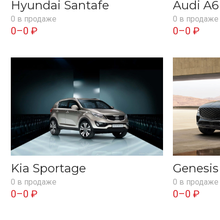
Hyundai Santafe
Audi A6
0 в продаже
0 в продаже
0–0 ₽
0–0 ₽
Kia Sportage
Genesi
0 в продаже
0 в продаже
0–0 ₽
0–0 ₽