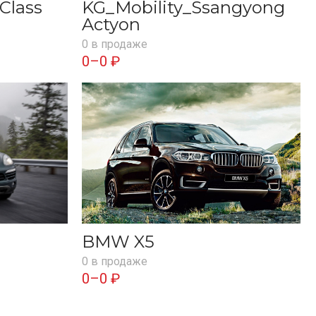
Class
KG_Mobility_Ssangyong
Actyon
0 в продаже
0–0 ₽
BMW X5
0 в продаже
0–0 ₽