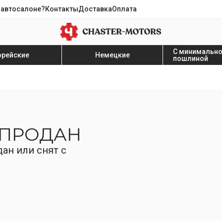
 автосалоне?
Контакты
Доставка
Оплата
С минимальн
орейские
Немецкие
пошлиной
 ПРОДАН
ан или снят с