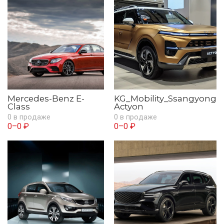
Mercedes-Benz E-
KG_Mobility_Ssangyong
Class
Actyon
0 в продаже
0 в продаже
0–0 ₽
0–0 ₽