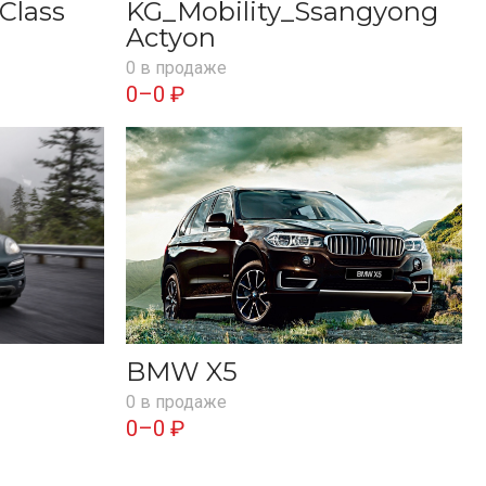
Class
KG_Mobility_Ssangyong
Actyon
0 в продаже
0–0 ₽
BMW X5
0 в продаже
0–0 ₽