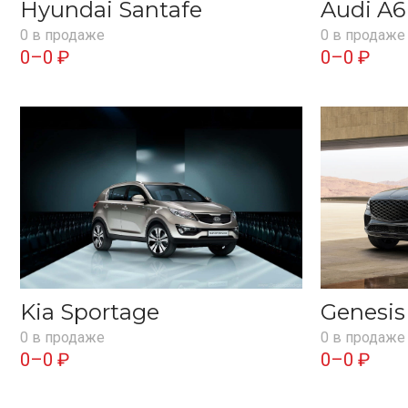
Hyundai Santafe
Audi A6
0 в продаже
0 в продаже
0–0 ₽
0–0 ₽
Kia Sportage
Genesi
0 в продаже
0 в продаже
0–0 ₽
0–0 ₽