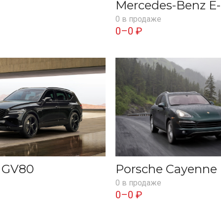
Mercedes-Benz E-
0 в продаже
0–0 ₽
s GV80
Porsche Cayenne
0 в продаже
0–0 ₽