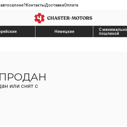
 автосалоне?
Контакты
Доставка
Оплата
С минимальн
орейские
Немецкие
пошлиной
 ПРОДАН
ан или снят с