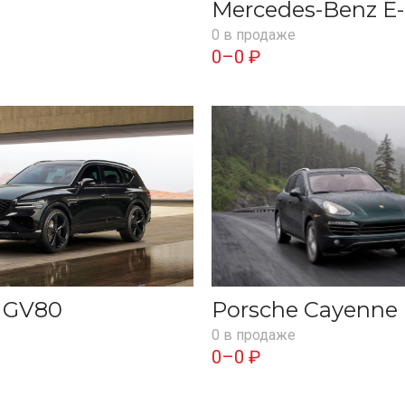
Mercedes-Benz E-
0 в продаже
0–0 ₽
s GV80
Porsche Cayenne
0 в продаже
0–0 ₽