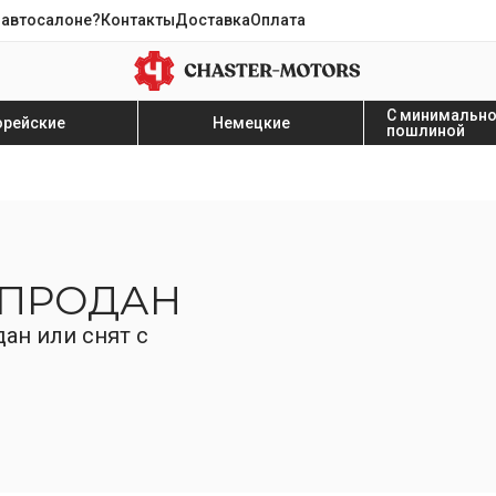
 автосалоне?
Контакты
Доставка
Оплата
С минимальн
орейские
Немецкие
пошлиной
 ПРОДАН
ан или снят с