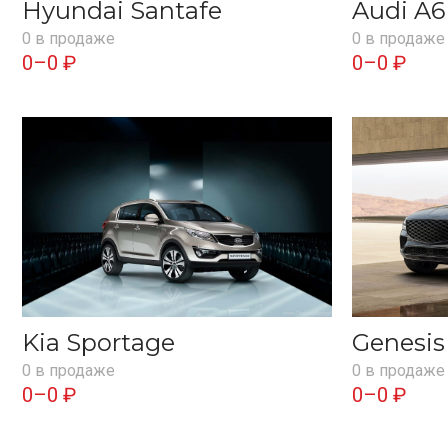
Hyundai Santafe
Audi A6
0 в продаже
0 в продаже
0–0 ₽
0–0 ₽
Kia Sportage
Genesi
0 в продаже
0 в продаже
0–0 ₽
0–0 ₽