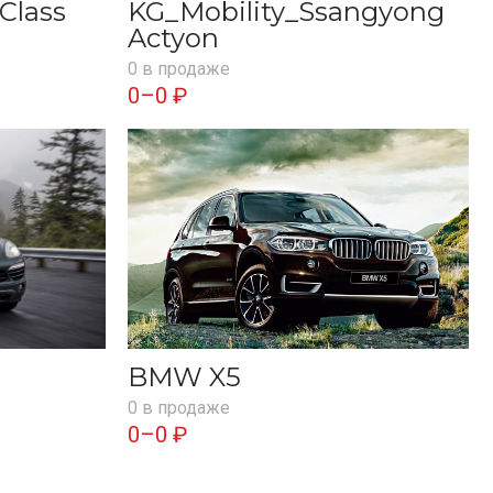
Class
KG_Mobility_Ssangyong
Actyon
0 в продаже
0–0 ₽
BMW X5
0 в продаже
0–0 ₽