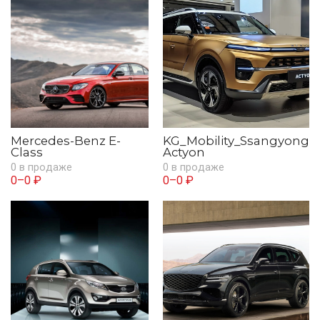
Mercedes-Benz E-
KG_Mobility_Ssangyong
Class
Actyon
0 в продаже
0 в продаже
0–0 ₽
0–0 ₽