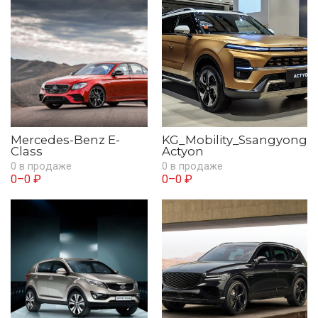
Mercedes-Benz E-
KG_Mobility_Ssangyong
Class
Actyon
0 в продаже
0 в продаже
0–0 ₽
0–0 ₽