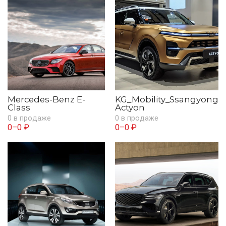
Mercedes-Benz E-
KG_Mobility_Ssangyong
Class
Actyon
0 в продаже
0 в продаже
0–0 ₽
0–0 ₽