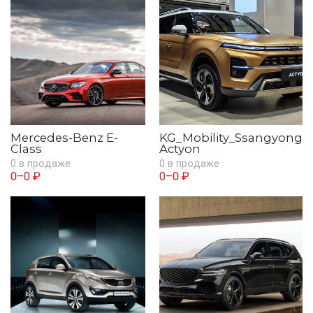
Mercedes-Benz E-
KG_Mobility_Ssangyong
Class
Actyon
0 в продаже
0 в продаже
0–0 ₽
0–0 ₽