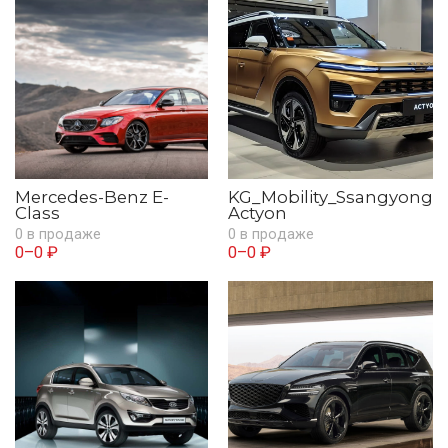
Mercedes-Benz E-
KG_Mobility_Ssangyong
Class
Actyon
0 в продаже
0 в продаже
0–0 ₽
0–0 ₽