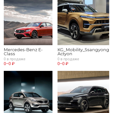
Mercedes-Benz E-
KG_Mobility_Ssangyong
Class
Actyon
0 в продаже
0 в продаже
0–0 ₽
0–0 ₽