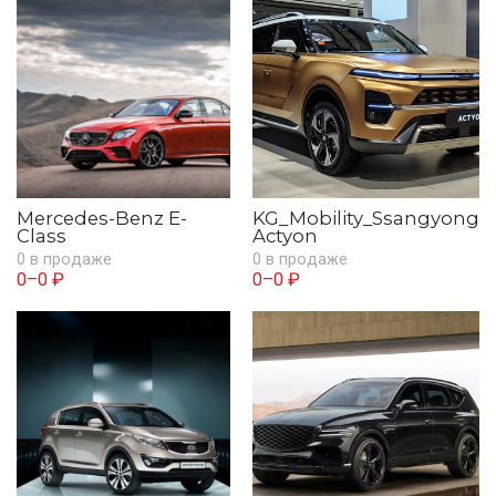
Mercedes-Benz E-
KG_Mobility_Ssangyong
Class
Actyon
0 в продаже
0 в продаже
0–0 ₽
0–0 ₽