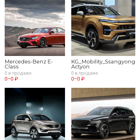
Mercedes-Benz E-
KG_Mobility_Ssangyong
Class
Actyon
0 в продаже
0 в продаже
0–0 ₽
0–0 ₽