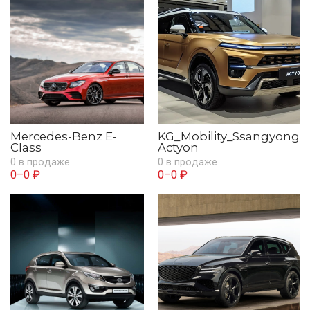
Mercedes-Benz E-
KG_Mobility_Ssangyong
Class
Actyon
0 в продаже
0 в продаже
0–0 ₽
0–0 ₽