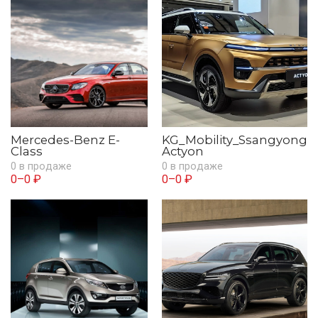
Mercedes-Benz E-
KG_Mobility_Ssangyong
Class
Actyon
0 в продаже
0 в продаже
0–0 ₽
0–0 ₽