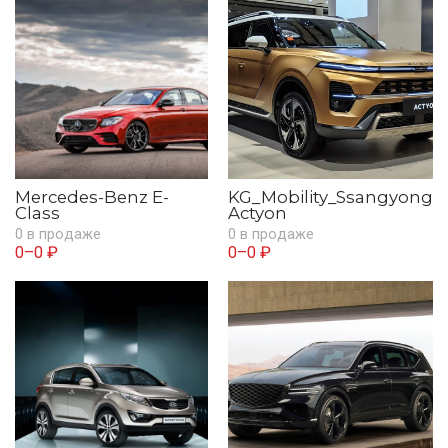
Mercedes-Benz E-
KG_Mobility_Ssangyong
Class
Actyon
0 в продаже
0 в продаже
0–0 ₽
0–0 ₽