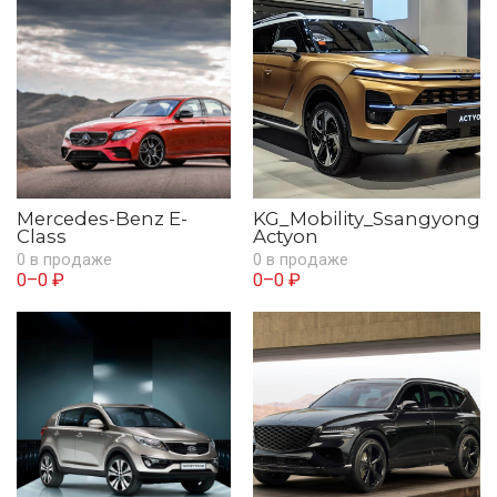
Mercedes-Benz E-
KG_Mobility_Ssangyong
Class
Actyon
0 в продаже
0 в продаже
0–0 ₽
0–0 ₽