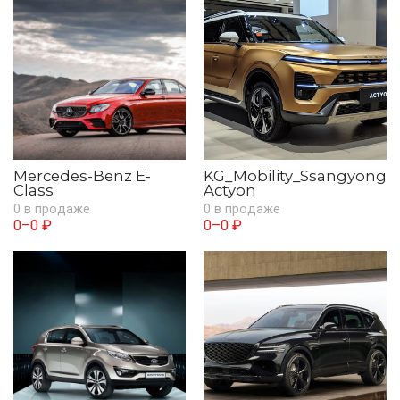
Mercedes-Benz E-
KG_Mobility_Ssangyong
Class
Actyon
0 в продаже
0 в продаже
0–0 ₽
0–0 ₽