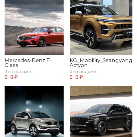
Mercedes-Benz E-
KG_Mobility_Ssangyong
Class
Actyon
0 в продаже
0 в продаже
0–0 ₽
0–0 ₽