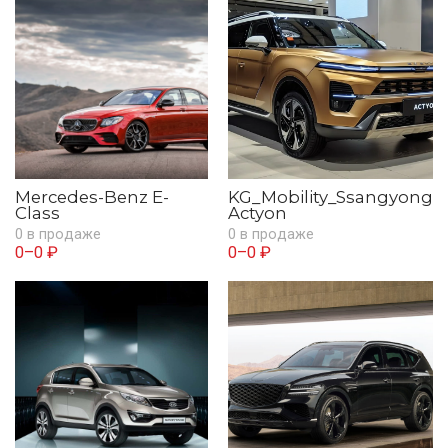
Mercedes-Benz E-
KG_Mobility_Ssangyong
Class
Actyon
0 в продаже
0 в продаже
0–0 ₽
0–0 ₽