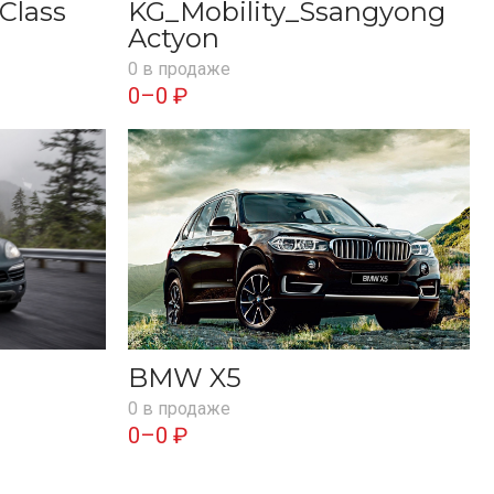
Class
KG_Mobility_Ssangyong
Actyon
0 в продаже
0–0 ₽
BMW X5
0 в продаже
0–0 ₽