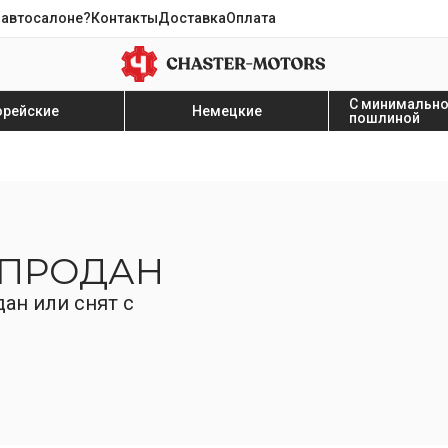
 автосалоне?
Контакты
Доставка
Оплата
С минимальн
орейские
Немецкие
пошлиной
 ПРОДАН
ан или снят с