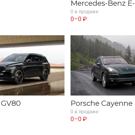
Mercedes-Benz E-
0 в продаже
0–0 ₽
s GV80
Porsche Cayenne
0 в продаже
0–0 ₽