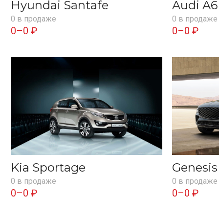
Hyundai Santafe
Audi A6
0 в продаже
0 в продаже
0–0 ₽
0–0 ₽
Kia Sportage
Genesi
0 в продаже
0 в продаже
0–0 ₽
0–0 ₽