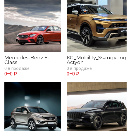
Mercedes-Benz E-
KG_Mobility_Ssangyong
Class
Actyon
0 в продаже
0 в продаже
0–0 ₽
0–0 ₽