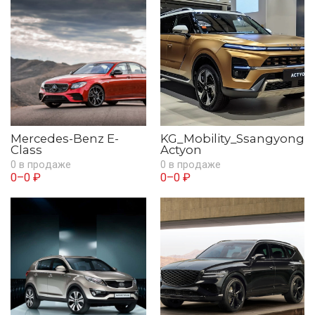
Mercedes-Benz E-
KG_Mobility_Ssangyong
Class
Actyon
0 в продаже
0 в продаже
0–0 ₽
0–0 ₽