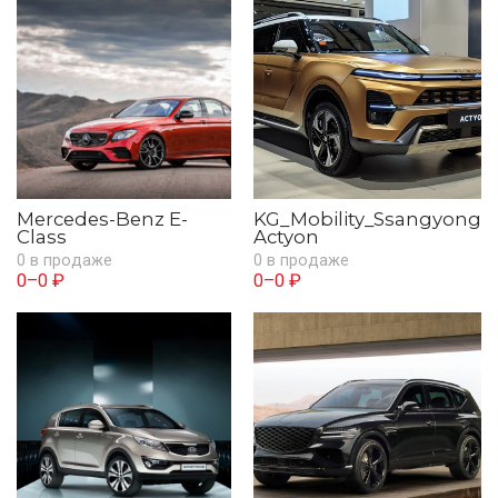
Mercedes-Benz E-
KG_Mobility_Ssangyong
Class
Actyon
0 в продаже
0 в продаже
0–0 ₽
0–0 ₽