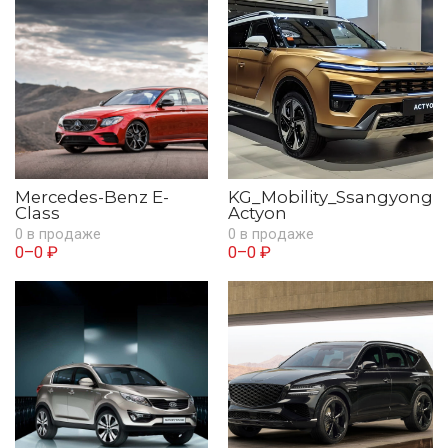
Mercedes-Benz E-
KG_Mobility_Ssangyong
Class
Actyon
0 в продаже
0 в продаже
0–0 ₽
0–0 ₽