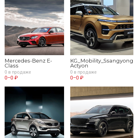
Mercedes-Benz E-
KG_Mobility_Ssangyong
Class
Actyon
0 в продаже
0 в продаже
0–0 ₽
0–0 ₽