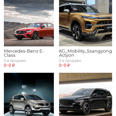
Mercedes-Benz E-
KG_Mobility_Ssangyong
Class
Actyon
0 в продаже
0 в продаже
0–0 ₽
0–0 ₽