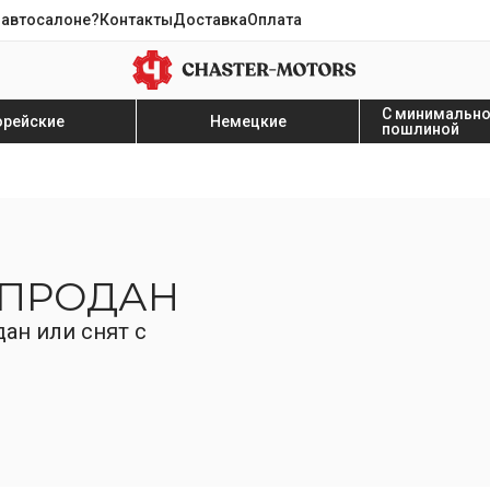
 автосалоне?
Контакты
Доставка
Оплата
С минимальн
орейские
Немецкие
пошлиной
 ПРОДАН
ан или снят с