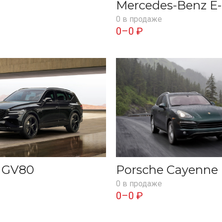
Mercedes-Benz E-
0 в продаже
0–0 ₽
s GV80
Porsche Cayenne
0 в продаже
0–0 ₽