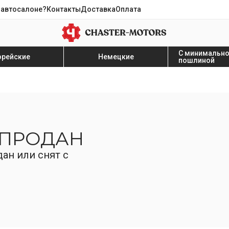
 автосалоне?
Контакты
Доставка
Оплата
С минимальн
орейские
Немецкие
пошлиной
 ПРОДАН
ан или снят с