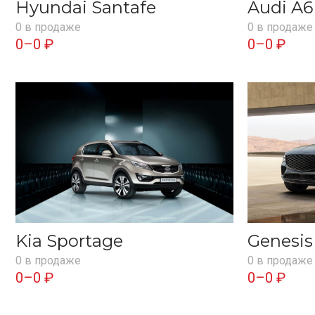
Hyundai Santafe
Audi A6
0 в продаже
0 в продаже
0–0 ₽
0–0 ₽
Kia Sportage
Genesi
0 в продаже
0 в продаже
0–0 ₽
0–0 ₽