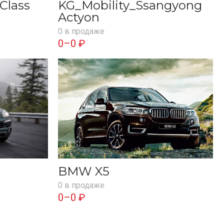
Class
KG_Mobility_Ssangyong
Actyon
0 в продаже
0–0 ₽
BMW X5
0 в продаже
0–0 ₽