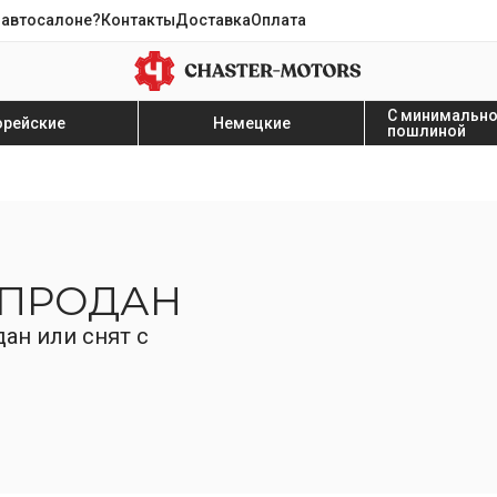
 автосалоне?
Контакты
Доставка
Оплата
С минимальн
орейские
Немецкие
пошлиной
 ПРОДАН
ан или снят с