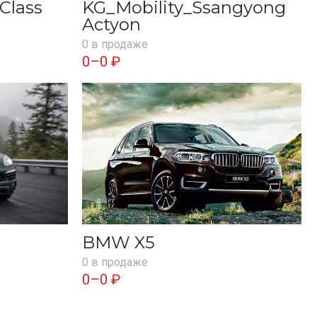
Class
KG_Mobility_Ssangyong
Actyon
0 в продаже
0–0 ₽
BMW X5
0 в продаже
0–0 ₽