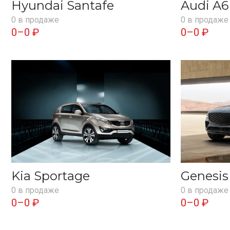
Hyundai Santafe
Audi A6
0 в продаже
0 в продаже
0–0 ₽
0–0 ₽
Kia Sportage
Genesi
0 в продаже
0 в продаже
0–0 ₽
0–0 ₽