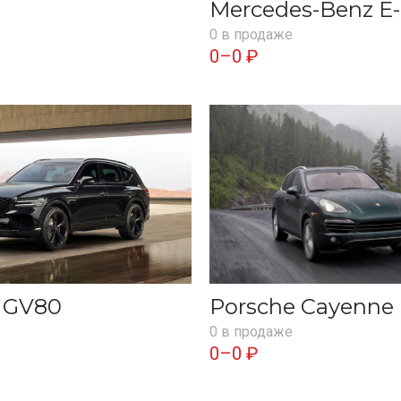
Mercedes-Benz E-
0 в продаже
0–0 ₽
s GV80
Porsche Cayenne
0 в продаже
0–0 ₽