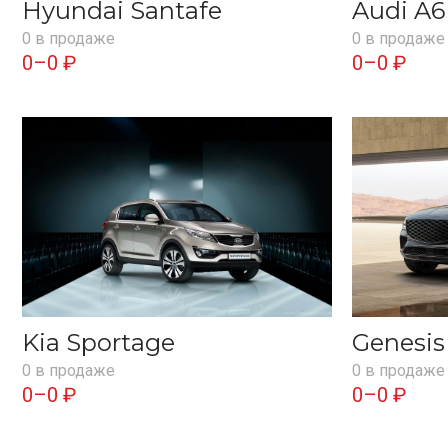
Hyundai Santafe
Audi A6
0 в продаже
0 в продаже
0–0 ₽
0–0 ₽
Kia Sportage
Genesi
0 в продаже
0 в продаже
0–0 ₽
0–0 ₽