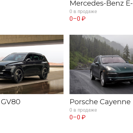
Mercedes-Benz E-
0 в продаже
0–0 ₽
s GV80
Porsche Cayenne
0 в продаже
0–0 ₽