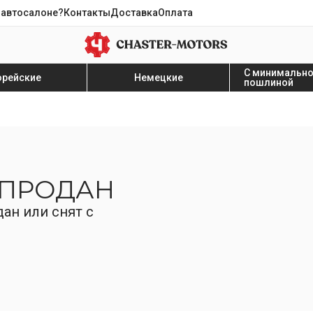
 автосалоне?
Контакты
Доставка
Оплата
С минимальн
орейские
Немецкие
пошлиной
 ПРОДАН
ан или снят с