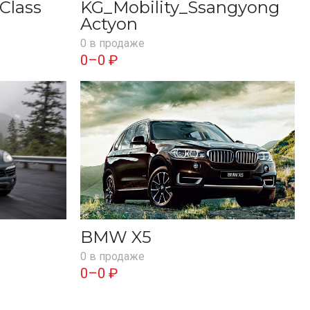
Class
KG_Mobility_Ssangyong
Actyon
0 в продаже
0–0 ₽
BMW X5
0 в продаже
0–0 ₽