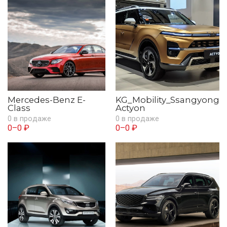
Mercedes-Benz E-
KG_Mobility_Ssangyong
Class
Actyon
0 в продаже
0 в продаже
0–0 ₽
0–0 ₽