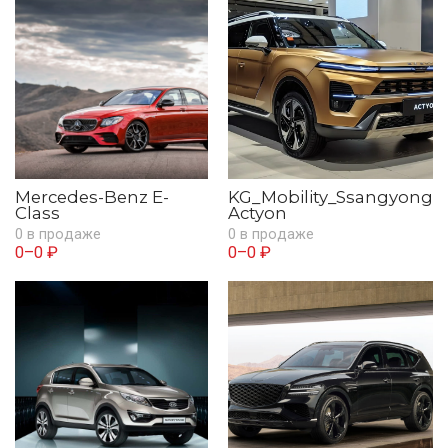
Mercedes-Benz E-
KG_Mobility_Ssangyong
Class
Actyon
0 в продаже
0 в продаже
0–0 ₽
0–0 ₽