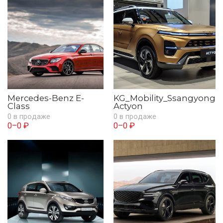
Mercedes-Benz E-
KG_Mobility_Ssangyong
Class
Actyon
0 в продаже
0 в продаже
0–0 ₽
0–0 ₽