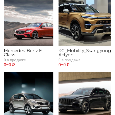
Mercedes-Benz E-
KG_Mobility_Ssangyong
Class
Actyon
0 в продаже
0 в продаже
0–0 ₽
0–0 ₽