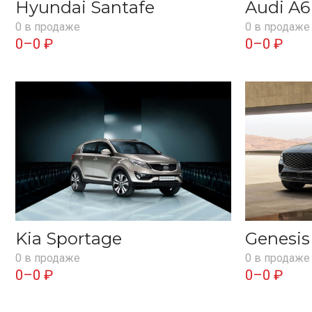
Hyundai Santafe
Audi A6
0 в продаже
0 в продаже
0–0 ₽
0–0 ₽
Kia Sportage
Genesi
0 в продаже
0 в продаже
0–0 ₽
0–0 ₽