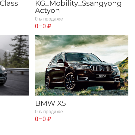
Class
KG_Mobility_Ssangyong
Actyon
0 в продаже
0–0 ₽
BMW X5
0 в продаже
0–0 ₽