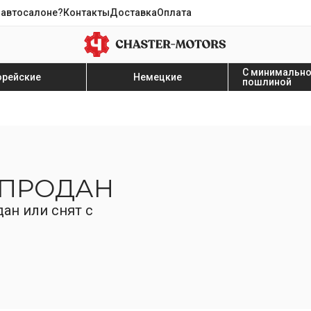
 автосалоне?
Контакты
Доставка
Оплата
С минимальн
орейские
Немецкие
пошлиной
 ПРОДАН
ан или снят с