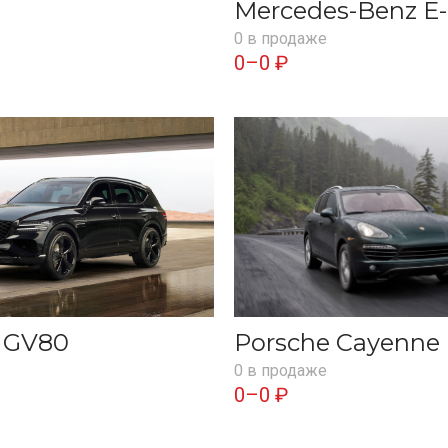
Mercedes-Benz E-
0 в продаже
0–0 ₽
s GV80
Porsche Cayenne
0 в продаже
0–0 ₽