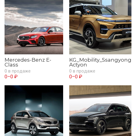
Mercedes-Benz E-
KG_Mobility_Ssangyong
Class
Actyon
0 в продаже
0 в продаже
0–0 ₽
0–0 ₽