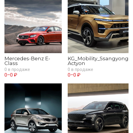
Mercedes-Benz E-
KG_Mobility_Ssangyong
Class
Actyon
0 в продаже
0 в продаже
0–0 ₽
0–0 ₽